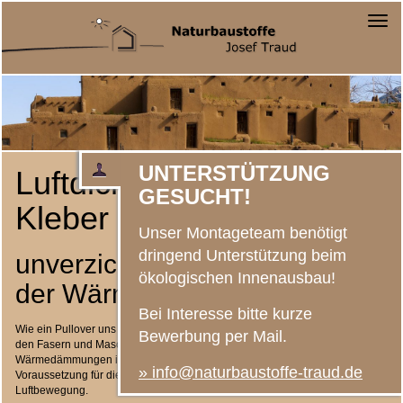
Togg
navig
UNTERSTÜTZUNG
Luftdichtungsbahnen und
GESUCHT!
Kleber
Unser Montageteam benötigt
dringend Unterstützung beim
unverzichtbar für die Funktion
ökologischen Innenausbau!
der Wärmedämmung
Bei Interesse bitte kurze
Wie ein Pullover uns Menschen durch die unbewegten Lufteinschlüsse in
Bewerbung per Mail.
den Fasern und Maschen wärmt, so beruht auch die Wirkung der
Wärmedämmungen im Bau auf den Lufteinschlüssen im
Dämmmaterial
.
» info@naturbaustoffe-traud.de
Voraussetzung für die dämmende Wirkung ist aber deren Schutz vor
Luftbewegung.