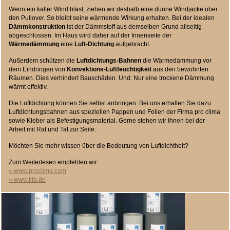
Wenn ein kalter Wind bläst, ziehen wir deshalb eine dünne Windjacke über
den Pullover. So bleibt seine wärmende Wirkung erhalten. Bei der idealen
Dämmkonstruktion
ist der Dämmstoff aus demselben Grund allseitig
abgeschlossen. Im Haus wird daher auf der Innenseite der
Wärmedämmung
eine
Luft-Dichtung
aufgebracht.
Außerdem schützen die
Luftdichtungs-Bahnen
die Wärmedämmung vor
dem Eindringen von
Konvektions-Luftfeuchtigkeit
aus den bewohnten
Räumen. Dies verhindert Bauschäden. Und: Nur eine trockene Dämmung
wärmt effektiv.
Die Luftdichtung können Sie selbst anbringen. Bei uns erhalten Sie dazu
Luftdichtungsbahnen aus speziellen Pappen und Folien der Firma pro clima
sowie Kleber als Befestigungsmaterial. Gerne stehen wir Ihnen bei der
Arbeit mit Rat und Tat zur Seite.
Möchten Sie mehr wissen über die Bedeutung von Luftdichtheit?
Zum Weiterlesen empfehlen wir:
» www.proclima.com
» www.flib.de