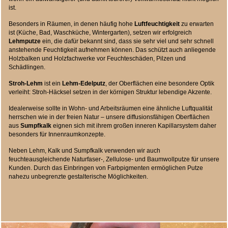
ist.
Besonders in Räumen, in denen häufig hohe
Luftfeuchtigkeit
zu erwarten
ist (Küche, Bad, Waschküche, Wintergarten), setzen wir erfolgreich
Lehmputze
ein, die dafür bekannt sind, dass sie sehr viel und sehr schnell
anstehende Feuchtigkeit aufnehmen können. Das schützt auch anliegende
Holzbalken und Holzfachwerke vor Feuchteschäden, Pilzen und
Schädlingen.
Stroh-Lehm
ist ein
Lehm-Edelputz
, der Oberflächen eine besondere Optik
verleiht: Stroh-Häcksel setzen in der körnigen Struktur lebendige Akzente.
Idealerweise sollte in Wohn- und Arbeitsräumen eine ähnliche Luftqualität
herrschen wie in der freien Natur – unsere diffusionsfähigen Oberflächen
aus
Sumpfkalk
eignen sich mit ihrem großen inneren Kapillarsystem daher
besonders für Innenraumkonzepte.
Neben Lehm, Kalk und Sumpfkalk verwenden wir auch
feuchteausgleichende Naturfaser-, Zellulose- und Baumwollputze für unsere
Kunden. Durch das Einbringen von Farbpigmenten ermöglichen Putze
nahezu unbegrenzte gestalterische Möglichkeiten.